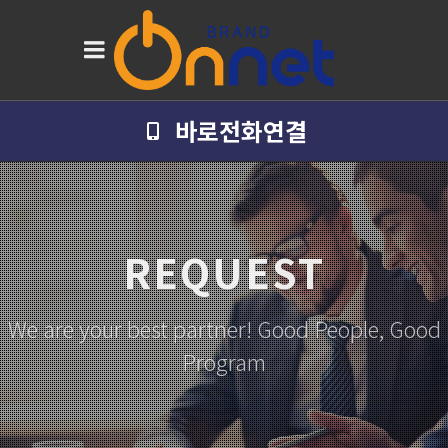
바로전화연결
REQUEST
We are your best partner! Good People, Good
Program