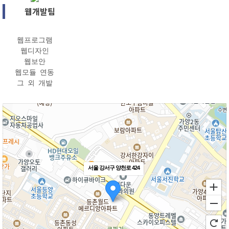
웹개발팀
웹프로그램
웹디자인
웹보안
웹모듈 연동
그 외 개발
서울 강서구 양천로 424