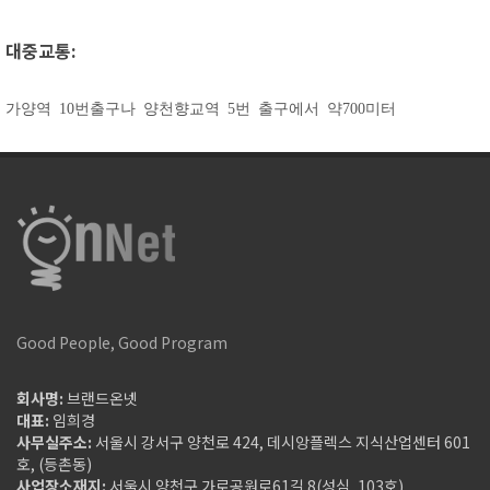
대중교통:
가양역 10번출구나 양천향교역 5번 출구에서 약700미터
Good People, Good Program
회사명:
브랜드온넷
대표:
임희경
사무실주소:
서울시 강서구 양천로 424, 데시앙플렉스 지식산업센터 601
호, (등촌동)
사업장소재지:
서울시 양천구 가로공원로61길 8(성심, 103호)